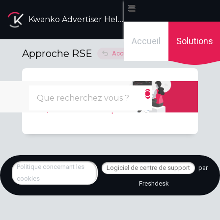
Kwanko Advertiser Help Desk
Accueil
Solutions
Approche RSE
Accueil des solutions
Empreinte Carbone
1
Calculateur de l'empreinte carbone sur vos campagnes
Politique concernant les
Logiciel de centre de support
par
cookies
Freshdesk