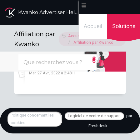
Kwanko Advertiser Help Desk
Accueil
Solutions
Affiliation par
Accueil des solutions
Affiliation par Kwanko
Kwanko
Affiliation par Kwanko
Mer, 27 Avr., 2022 à 2:48 H
Politique concernant les
Logiciel de centre de support
par
cookies
Freshdesk