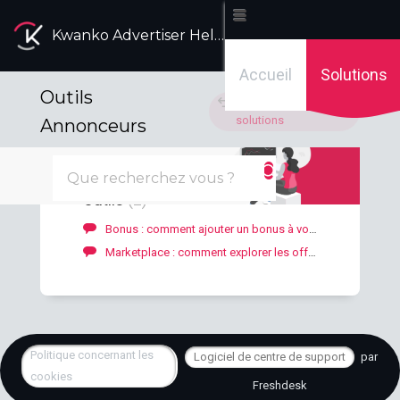
Kwanko Advertiser Help Desk
Accueil
Solutions
Outils
Accueil des
solutions
Annonceurs
Outils
2
Bonus : comment ajouter un bonus à vos diffuseurs ?
Marketplace : comment explorer les offres de nos diffuseurs ?
Politique concernant les
Logiciel de centre de support
par
cookies
Freshdesk