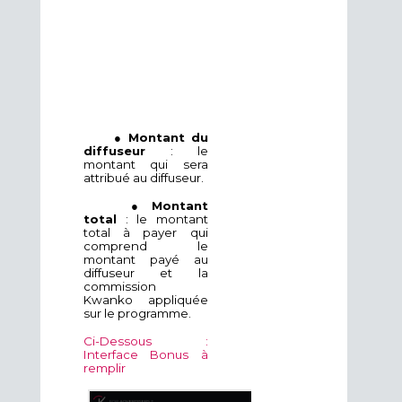
o
v
e
m
b
r
e
.
●
Montant du
diffuseur
: le
montant qui sera
attribué au diffuseur.
●
Montant
total
: le montant
total à payer qui
comprend le
montant payé au
diffuseur et la
commission
Kwanko appliquée
sur le programme.
Ci-Dessous :
Interface Bonus à
remplir