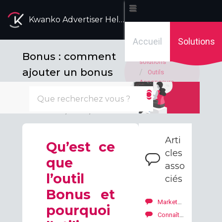
Kwanko Advertiser Help Desk
Accueil
Solutions
Accueil des
Bonus : comment
solutions
ajouter un bonus
Outils
Annonceurs
à vos diffuseurs ?
Outils
Modifié le : Lun, 21 Nov., 2022 à 4:26 H
Arti
Qu’est ce
cles
que
asso
l’outil
ciés
Bonus et
Marketplace : comment explorer les offres de nos diffuseurs ?
pourquoi
Connaître les supports les plus utilisés pour optimiser la diffusion