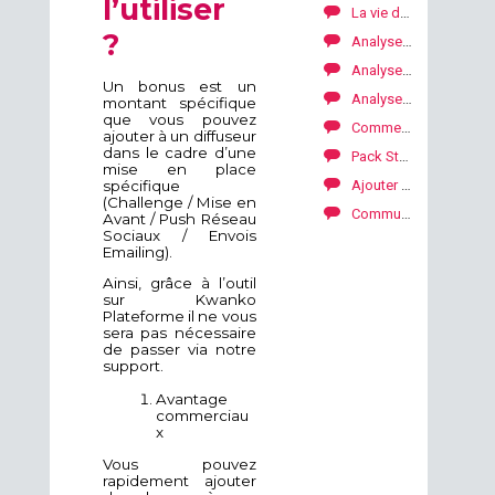
l’utiliser
La vie de votre campagne SKALE with Kwanko
?
Analyser vos performances par diffuseur et typologie
Analyser vos performances par diffuseur et par support
Un bonus est un
Analyser vos perfomances par objets de tracking
montant spécifique
que vous pouvez
Comment fonctionnent les supports ?
ajouter à un diffuseur
dans le cadre d’une
Pack Starter pour lancer votre programme SKALE with Kwanko
mise en place
Ajouter des bannières, kit mail, code promo ou lien texte
spécifique
(Challenge / Mise en
Communication avec vos diffuseurs
Avant / Push Réseau
Sociaux / Envois
Emailing).
Ainsi, grâce à l’outil
sur Kwanko
Plateforme il ne vous
sera pas nécessaire
de passer via notre
support.
Avantage
commerciau
x
Vous pouvez
rapidement ajouter