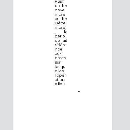
Push
du 1er
nove
mbre
au 1er
Déce
mbre)
, la
pério
de fait
référe
nce
aux
dates
sur
lesqu
elles
l'opér
ation
a lieu.
D
a
n
s
l
e
s
s
t