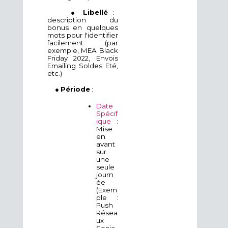
●
Libellé
:
description du
bonus en quelques
mots pour l'identifier
facilement (par
exemple, MEA Black
Friday 2022, Envois
Emailing Soldes Eté,
etc.)
●
Période
:
Date
Spécif
ique
:
Mise
en
avant
sur
une
seule
journ
ée
(Exem
ple :
Push
Résea
ux
Socia