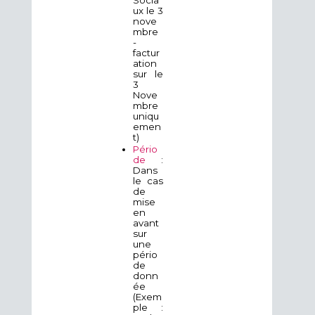
ux le 3
nove
mbre
-
factur
ation
sur le
3
Nove
mbre
uniqu
emen
t)
Pério
de
:
Dans
le cas
de
mise
en
avant
sur
une
pério
de
donn
ée
(Exem
ple :