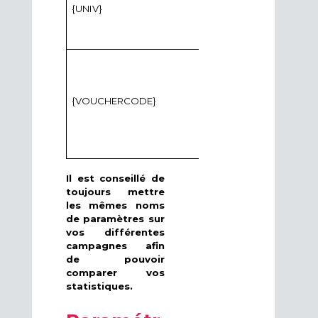
Concaté
{UNIV}
l'identif
et de la 
{VOUCHERCODE}
Valeur d
Il est conseillé de
toujours mettre
les mêmes noms
de paramètres sur
vos différentes
campagnes afin
de pouvoir
comparer vos
statistiques.