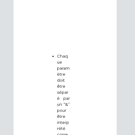
s
i
g
n
e
“
=
”
.
Chaq
ue
param
ètre
doit
être
sépar
é par
un “&”
pour
être
interp
rété
corre