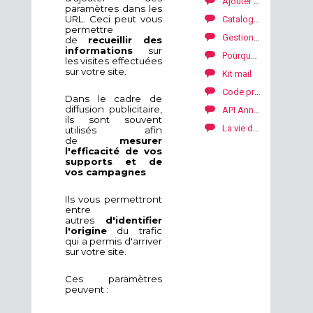
Ajouter des bannières, kit mail, code promo ou lien texte
paramètres dans les
URL. Ceci peut vous
Catalogue produit: spécifications techniques
permettre
Gestion de la campagne SKALE with Kwanko: Premières étapes
de
recueillir des
informations
sur
Pourquoi ajouter et mettre à jour des supports ?
les visites effectuées
sur votre site.
Kit mail
Code promo
Dans le cadre de
diffusion publicitaire,
API Annonceur
ils sont souvent
La vie de votre campagne SKALE with Kwanko
utilisés afin
de
mesurer
l'efficacité de vos
supports et de
vos campagnes
.
Ils vous permettront
entre
autres
d'identifier
l'origine
du trafic
qui a permis d'arriver
sur votre site.
Ces paramètres
peuvent :