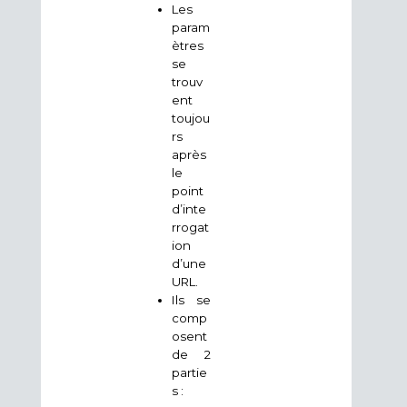
Les
param
ètres
se
trouv
ent
toujou
rs
après
le
point
d’inte
rrogat
ion
d’une
URL.
Ils se
comp
osent
de 2
partie
s :