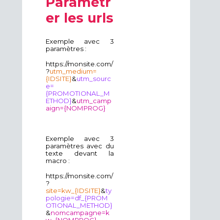
Paramétr
er les urls
Exemple avec 3
paramètres :
https://monsite.com/
?
utm_medium=
{IDSITE}
&
utm_sourc
e=
{PROMOTIONAL_M
ETHOD}
&
utm_camp
aign={NOMPROG}
Exemple avec 3
paramètres avec du
texte devant la
macro :
https://monsite.com/
?
site=kw_{IDSITE}
&
ty
pologie=df_{PROM
OTIONAL_METHOD}
&
nomcampagne=k