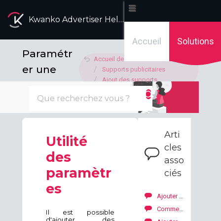
Kwanko Advertiser Help Desk
Accueil
Solutions
Paramétr
Accueil des solutions
er une
Supports publicitaires
Ajout des supports
URL
Modifié le : Jeu, 9 Oct., 2025 à 4:14 H
Arti
Utilité
cles
des
asso
paramètr
ciés
es
Ajouter des deeplinks
Comment fonctionnent les supports ?
Il est possible
d'ajouter des