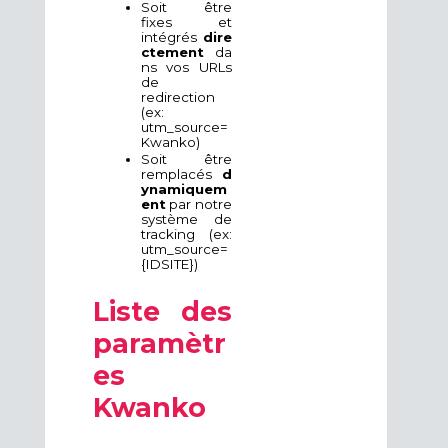
Soit être
fixes et
intégrés
dire
ctement
da
ns vos URLs
de
redirection
(ex:
utm_source=
Kwanko)
Soit être
remplacés
d
ynamiquem
ent
par notre
système de
tracking (ex:
utm_source=
{IDSITE})
Liste des
paramètr
es
Kwanko