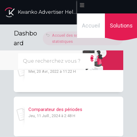
Kwanko Advertiser Help Desk
Accueil
Solutions
Dashbo
Accueil des solutions
Analyses
statistiques
ard
Tableau de bord Annonceur
Mer, 20 Avr., 2022 à 11:22 H
Comparateur des périodes
Jeu, 11 Juill., 2024 à 2:48 H