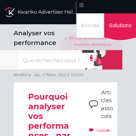
Kwanko Advertiser Help Desk
Accueil
Solutions
Analyser vos
Accueil des solutions
performance
Analyses statistiques
s par
Statistiques: analyses
recommandées
campagne
Modifié le : Jeu, 17 Mars, 2022 à 10:25 H
Arti
Pourquoi
cles
analyser
asso
vos
ciés
performa
Connaître les supports les plus utilisés pour optimiser la diffusion
nces par