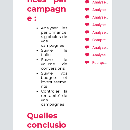
Analyser vos performances par diffuseur et par support
campagn
Analyser par type d’appareil. Quel type d'appareil performe le mieux ?
e :
Analyser vos performances par diffuseur
Analyser vos perfomances par objets de tracking
Analyser les
performance
Analyser vos performances par temps
s globales de
Comprendre d’où viennent mes conversions
vos
campagnes
Analyser vos performances par typologie
Suivre le
trafic
Analyser vos performances par diffuseur et typologie
Suivre le
Pourquoi analyser les performances ?
volume de
conversions
Suivre vos
budgets et
investisseme
nts
Contrôler la
rentabilité de
vos
campagnes
Quelles
conclusio