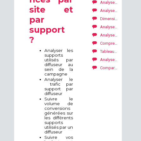
Analyser vos performances par diffuseur et typologie
site et
Analyser vos performances par diffuseur
par
Dimensions par conversions (lead, vente, download)
Analyser vos perfomances par objets de tracking
support
Analyser vos performances par temps
?
Comprendre d’où viennent mes conversions
Analyser les
Tableau de bord Annonceur
supports
Analyser par type d’appareil. Quel type d'appareil performe le mieux ?
utilisés par
diffuseur au
Comparateur des périodes
sein de la
campagne
Analyser le
trafic par
support par
diffuseur
Suivre le
volume de
conversions
générées sur
les différents
supports
utilisés par un
diffuseur
Suivre vos