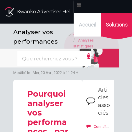
Kwanko Advertiser Help Desk
Accueil
Solutions
Analyser vos
Accueil des solutions
performances
Analyses
statistiques
par diffuseur
Statistiques: analyses
recommandées
et par support
Modifié le : Mer, 20 Avr., 2022 à 11:24 H
Arti
Pourquoi
cles
analyser
asso
vos
ciés
performa
Connaître les supports les plus utilisés pour optimiser la diffusion
nces par