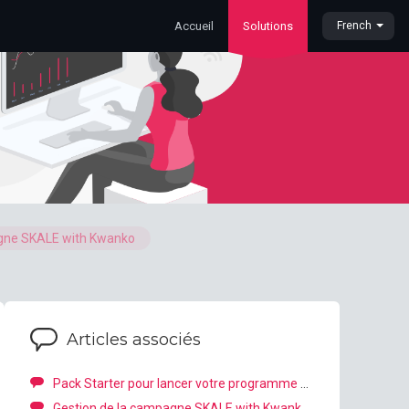
Accueil
Solutions
French
gne SKALE with Kwanko
Articles associés
Pack Starter pour lancer votre programme SKALE with Kwanko
Gestion de la campagne SKALE with Kwanko: Premières étapes